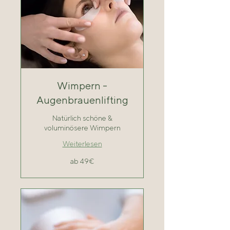
Wimpern -
Augenbrauenlifting
Natürlich schöne &
voluminösere Wimpern
Weiterlesen
ab
ab 49€
49€