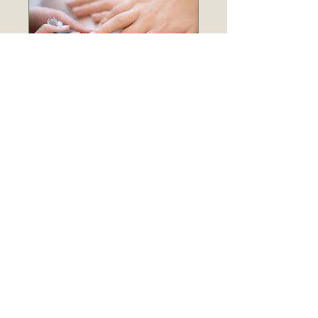
Hände & Füße
Manuküre, Pediküre &
Nagelbehandlungen
Weiterlesen
ab
ab 30€
30€